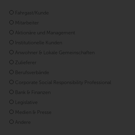
R
Fahrgast/Kunde
e
Mitarbeiter
l
a
Aktionäre und Management
t
i
Institutionelle Kunden
o
Anwohner & Lokale Gemeinschaften
n
s
Zulieferer
h
i
Berufsverbände
p
Corporate Social Responsibility Professional
Bank & Finanzen
Legislative
Medien & Presse
Andere