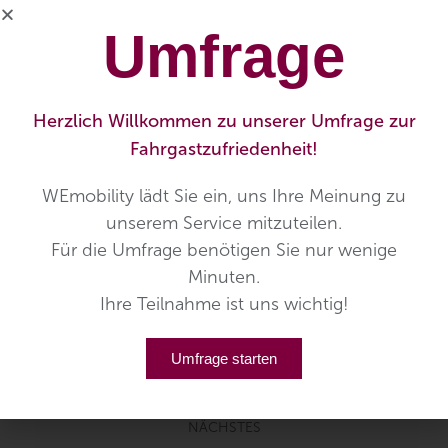
und dass wir unsere nachhaltigen Ziele aktiv
Umfrage
verfolgen, um für die Gruppe und ihre
Stakeholder, zu denen auch Sie gehören,
nachhaltige Werte zu schaffen.
Herzlich Willkommen zu unserer Umfrage zur
Fahrgastzufriedenheit!
Categories:
Bollig-Group
,
CSR
,
Nachhaltigkeit
WEmobility lädt Sie ein, uns Ihre Meinung zu
unserem Service mitzuteilen.
Für die Umfrage benötigen Sie nur wenige
Minuten.
ZURÜCK
Ihre Teilnahme ist uns wichtig!
Neu in Diekirch: Loui-
Umfrage starten
Express mit Voyages Simon
NÄCHSTES