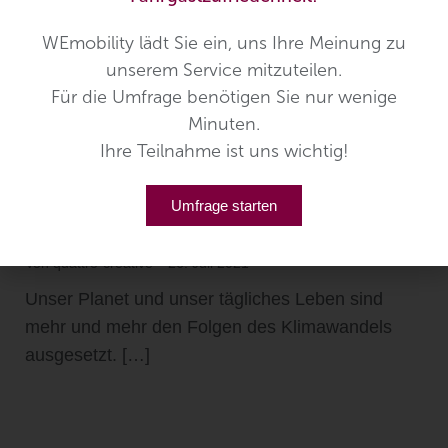
WEmobility lädt Sie ein, uns Ihre Meinung zu
unserem Service mitzuteilen.
Bollig Mobility Group wird
Für die Umfrage benötigen Sie nur wenige
Minuten.
Mitglied im „Responsibility
Ihre Teilnahme ist uns wichtig!
Europe“ Netzwerk
Umfrage starten
Alltagsmobilität
,
Bollig Voyages
,
Nachhaltigkeit
,
Öffentlicher
Verkehr
Von
quattro-creative
26. Juli 2021
Unser Planet und unser tägliches Leben sind
mehr und mehr den Folgen des Klimawandels
ausgesetzt. […]